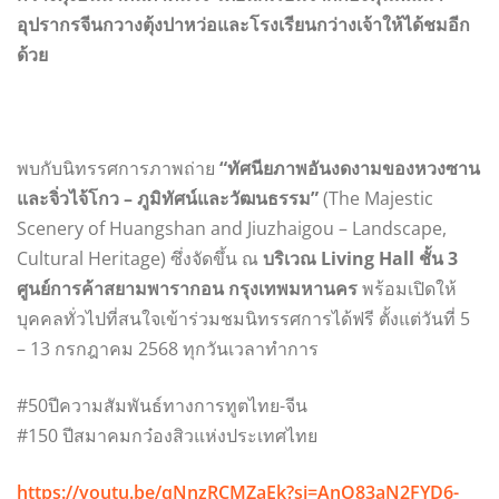
อุปรากรจีนกวางตุ้งปาหว่อและโรงเรียนกว่างเจ้าให้ได้ชมอีก
ด้วย
พบกับนิทรรศการภาพถ่าย
“ทัศนียภาพอันงดงามของหวงซาน
และจิ่วไจ้โกว – ภูมิทัศน์และวัฒนธรรม”
(The Majestic
Scenery of Huangshan and Jiuzhaigou – Landscape,
Cultural Heritage) ซึ่งจัดขึ้น ณ
บริเวณ Living Hall ชั้น 3
ศูนย์การค้าสยามพารากอน กรุงเทพมหานคร
พร้อมเปิดให้
บุคคลทั่วไปที่สนใจเข้าร่วมชมนิทรรศการได้ฟรี ตั้งแต่วันที่ 5
– 13 กรกฎาคม 2568 ทุกวันเวลาทำการ
#50ปีความสัมพันธ์ทางการทูตไทย-จีน
#150 ปีสมาคมกว๋องสิวแห่งประเทศไทย
https://youtu.be/qNnzRCMZaEk?si=AnO83aN2FYD6-