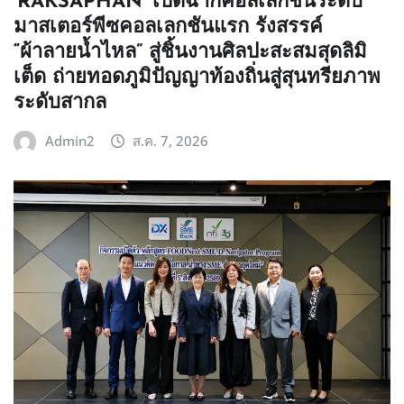
‘RAKSAPHAN’ เปิดฉากคอลเลกชันระดับ
มาสเตอร์พีซคอลเลกชันแรก รังสรรค์
“ผ้าลายน้ำไหล” สู่ชิ้นงานศิลปะสะสมสุดลิมิ
เต็ด ถ่ายทอดภูมิปัญญาท้องถิ่นสู่สุนทรียภาพ
ระดับสากล
Admin2
ส.ค. 7, 2026