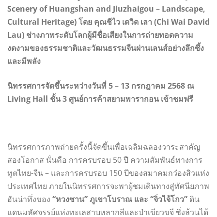
Scenery of Huangshan and Jiuzhaigou – Landscape,
Cultural Heritage) โดย คุณชิไว เดวิด เลา (Chi Wai David
Lau) ช่างภาพระดับโลกผู้มีชื่อเสียงในการถ่ายทอดความ
งดงามของธรรมชาติและวัฒนธรรมจีนผ่านเลนส์อย่างลึกซึ้ง
และมีพลัง
นิทรรศการจัดขึ้นระหว่างวันที่ 5 – 13 กรกฎาคม 2568 ณ
Living Hall ชั้น 3 ศูนย์การค้าสยามพารากอน เข้าชมฟรี
นิทรรศการภาพถ่ายครั้งนี้จัดขึ้นเพื่อเฉลิมฉลองวาระสาคัญ
สองโอกาส นั่นคือ การครบรอบ 50 ปี ความสัมพันธ์ทางการ
ทูตไทย-จีน – และการครบรอบ 150 ปีของสมาคมกว๋องสิวแห่ง
ประเทศไทย ภายในนิทรรศการจะพาผู้ชมเดินทางสู่ทัศนียภาพ
อันน่าทึ่งของ
“หวงซาน” ภูเขาโบราณ และ “จิ่วไจ้โกว”
ดิน
แดนมหัศจรรย์แห่งทะเลสาบหลากสีและป่าเขียวขจี ซึ่งล้วนได้