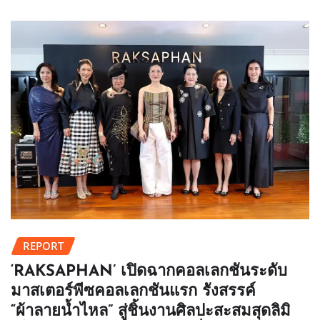
REPORT
‘RAKSAPHAN’ เปิดฉากคอลเลกชันระดับ
มาสเตอร์พีซคอลเลกชันแรก รังสรรค์
“ผ้าลายน้ำไหล” สู่ชิ้นงานศิลปะสะสมสุดลิมิ