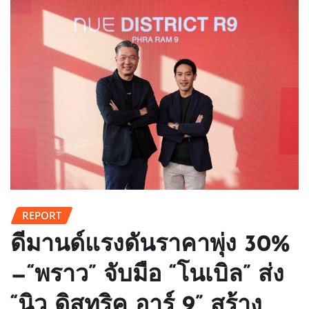
REPORT
ดีมานด์แรงดันราคาพุ่ง 30%
—“พราว” จับมือ “โนเบิล” ส่ง
“นิว ดิสทริค อาร์ 9” สร้าง