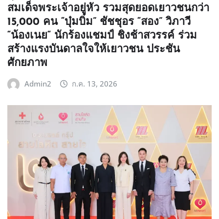
สมเด็จพระเจ้าอยู่หัว รวมสุดยอดเยาวชนกว่า
15,000 คน “บุ๋มบิ๋ม” ชัชชุอร “สอง” วิภาวี
“น้องเนย“ นักร้องแชมป์ ชิงช้าสวรรค์ ร่วม
สร้างแรงบันดาลใจให้เยาวชน ประชัน
ศักยภาพ
Admin2
ก.ค. 13, 2026