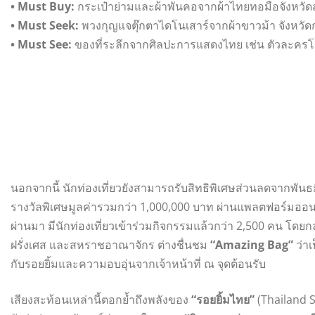
• Must Buy:
กระเป๋าย่ามและผ้าพันคอจากผ้าไทยทอมือจังหว
• Must Seek:
พวงกุญแจตุ๊กตาไดโนเสาร์จากผ้าขาวม้า จังหวัดก
• Must See:
ของที่ระลึกจากศิลปะการแสดงไทย เช่น ตัวละครโ
นอกจากนี้ นักท่องเที่ยวยังสามารถรับสิทธิพิเศษส่วนลดจากพันธม
รางวัลพิเศษมูลค่ารวมกว่า 1,000,000 บาท ผ่านแพลตฟอร์มออนไล
ผ่านมา มีนักท่องเที่ยวเข้าร่วมกิจกรรมแล้วกว่า 2,500 คน โดยกลุ่ม
ฝรั่งเศส และสหราชอาณาจักร ต่างชื่นชม
“Amazing Bag”
ว่าเ
กับรอยยิ้มและความอบอุ่นจากเจ้าหน้าที่ ณ จุดต้อนรับ
เสียงสะท้อนเหล่านี้ตอกย้ำถึงพลังของ
“รอยยิ้มไทย”
(Thailand S