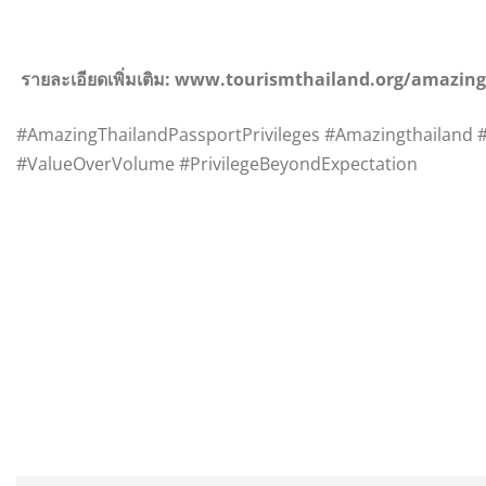
รายละเอียดเพิ่มเติม: www.tourismthailand.org/amazing
#AmazingThailandPassportPrivileges #Amazingthailand
#ValueOverVolume #PrivilegeBeyondExpectation