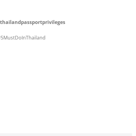
thailandpassportprivileges
 #5MustDoInThailand