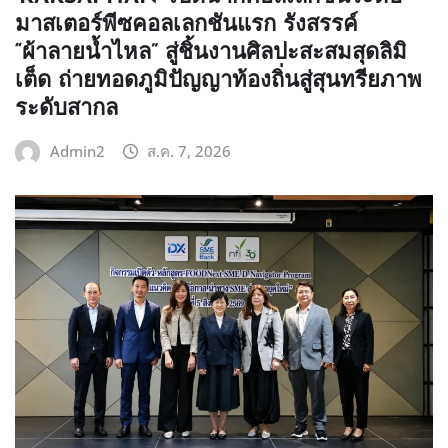
มาสเตอร์พีซคอลเลกชันแรก รังสรรค์
“ผ้าลายน้ำไหล” สู่ชิ้นงานศิลปะสะสมสุดลิมิ
เต็ด ถ่ายทอดภูมิปัญญาท้องถิ่นสู่สุนทรียภาพ
ระดับสากล
Admin2
ส.ค. 7, 2026