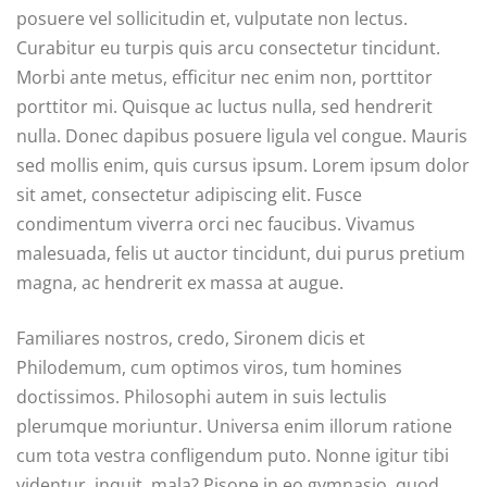
posuere vel sollicitudin et, vulputate non lectus.
Curabitur eu turpis quis arcu consectetur tincidunt.
Morbi ante metus, efficitur nec enim non, porttitor
porttitor mi. Quisque ac luctus nulla, sed hendrerit
nulla. Donec dapibus posuere ligula vel congue. Mauris
sed mollis enim, quis cursus ipsum. Lorem ipsum dolor
sit amet, consectetur adipiscing elit. Fusce
condimentum viverra orci nec faucibus. Vivamus
malesuada, felis ut auctor tincidunt, dui purus pretium
magna, ac hendrerit ex massa at augue.
Familiares nostros, credo, Sironem dicis et
Philodemum, cum optimos viros, tum homines
doctissimos. Philosophi autem in suis lectulis
plerumque moriuntur. Universa enim illorum ratione
cum tota vestra confligendum puto. Nonne igitur tibi
videntur, inquit, mala? Pisone in eo gymnasio, quod