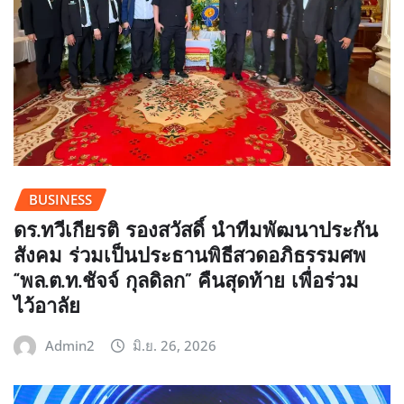
BUSINESS
ดร.ทวีเกียรติ รองสวัสดิ์ นำทีมพัฒนาประกัน
สังคม ร่วมเป็นประธานพิธีสวดอภิธรรมศพ
“พล.ต.ท.ชัจจ์ กุลดิลก” คืนสุดท้าย เพื่อร่วม
ไว้อาลัย
Admin2
มิ.ย. 26, 2026