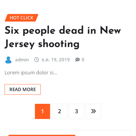
HOT CLICK
Six people dead in New
Jersey shooting
admin
ธ.ค. 19, 2019
0
Lorem ipsum dolor si…
READ MORE
Posts
1
2
3
pagination