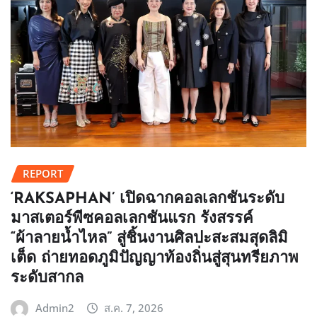
REPORT
‘RAKSAPHAN’ เปิดฉากคอลเลกชันระดับ
มาสเตอร์พีซคอลเลกชันแรก รังสรรค์
“ผ้าลายน้ำไหล” สู่ชิ้นงานศิลปะสะสมสุดลิมิ
เต็ด ถ่ายทอดภูมิปัญญาท้องถิ่นสู่สุนทรียภาพ
ระดับสากล
Admin2
ส.ค. 7, 2026