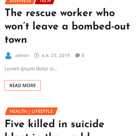
BUSINESS
TECH
The rescue worker who
won’t leave a bombed-out
town
admin
ธ.ค. 23, 2019
0
Lorem ipsum dolor si…
READ MORE
HEALTH | LIFESTYLE
Five killed in suicide