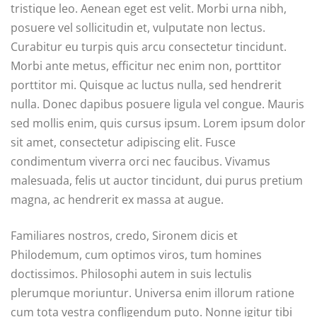
tristique leo. Aenean eget est velit. Morbi urna nibh,
posuere vel sollicitudin et, vulputate non lectus.
Curabitur eu turpis quis arcu consectetur tincidunt.
Morbi ante metus, efficitur nec enim non, porttitor
porttitor mi. Quisque ac luctus nulla, sed hendrerit
nulla. Donec dapibus posuere ligula vel congue. Mauris
sed mollis enim, quis cursus ipsum. Lorem ipsum dolor
sit amet, consectetur adipiscing elit. Fusce
condimentum viverra orci nec faucibus. Vivamus
malesuada, felis ut auctor tincidunt, dui purus pretium
magna, ac hendrerit ex massa at augue.
Familiares nostros, credo, Sironem dicis et
Philodemum, cum optimos viros, tum homines
doctissimos. Philosophi autem in suis lectulis
plerumque moriuntur. Universa enim illorum ratione
cum tota vestra confligendum puto. Nonne igitur tibi