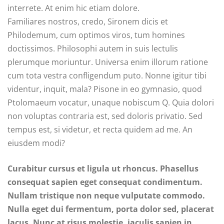
interrete. At enim hic etiam dolore.
Familiares nostros, credo, Sironem dicis et
Philodemum, cum optimos viros, tum homines
doctissimos. Philosophi autem in suis lectulis
plerumque moriuntur. Universa enim illorum ratione
cum tota vestra confligendum puto. Nonne igitur tibi
videntur, inquit, mala? Pisone in eo gymnasio, quod
Ptolomaeum vocatur, unaque nobiscum Q. Quia dolori
non voluptas contraria est, sed doloris privatio. Sed
tempus est, si videtur, et recta quidem ad me. An
eiusdem modi?
Curabitur cursus et ligula ut rhoncus. Phasellus
consequat sapien eget consequat condimentum.
Nullam tristique non neque vulputate commodo.
Nulla eget dui fermentum, porta dolor sed, placerat
lacus. Nunc at risus molestie, iaculis sapien in,