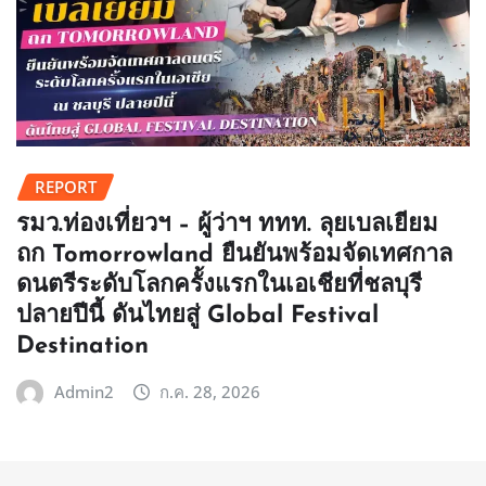
REPORT
รมว.ท่องเที่ยวฯ – ผู้ว่าฯ ททท. ลุยเบลเยียม
ถก Tomorrowland ยืนยันพร้อมจัดเทศกาล
ดนตรีระดับโลกครั้งแรกในเอเชียที่ชลบุรี
ปลายปีนี้ ดันไทยสู่ Global Festival
Destination
Admin2
ก.ค. 28, 2026