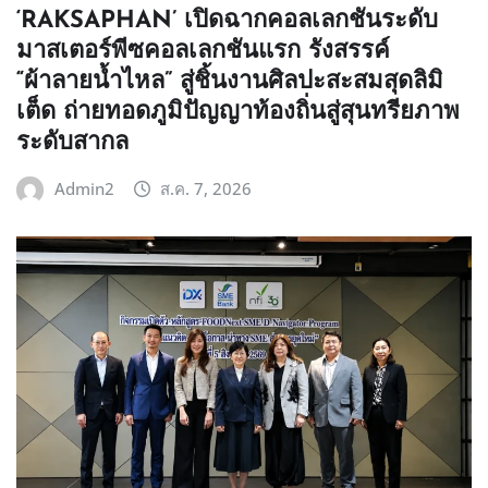
‘RAKSAPHAN’ เปิดฉากคอลเลกชันระดับ
มาสเตอร์พีซคอลเลกชันแรก รังสรรค์
“ผ้าลายน้ำไหล” สู่ชิ้นงานศิลปะสะสมสุดลิมิ
เต็ด ถ่ายทอดภูมิปัญญาท้องถิ่นสู่สุนทรียภาพ
ระดับสากล
Admin2
ส.ค. 7, 2026