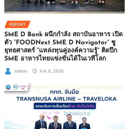
REPORT
SME D Bank ผนึกกำลัง สถาบันอาหาร เปิด
ตัว “FOODNext SME D Navigator” ชู
ยุทธศาสตร์ “แหล่งทุนคู่องค์ความรู้” ติดปีก
SME อาหารไทยแข่งขันได้ในเวทีโลก
admin
ส.ค. 6, 2026