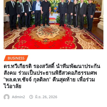
BUSINESS
ดร.ทวีเกียรติ รองสวัสดิ์ นำทีมพัฒนาประกัน
สังคม ร่วมเป็นประธานพิธีสวดอภิธรรมศพ
“พล.ต.ท.ชัจจ์ กุลดิลก” คืนสุดท้าย เพื่อร่วม
ไว้อาลัย
Admin2
มิ.ย. 26, 2026