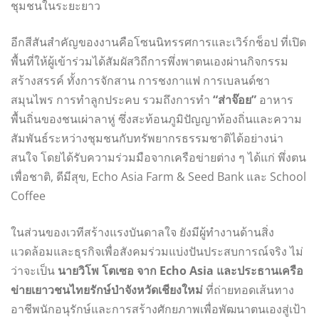
ชุมชนในระยะยาว
อีกสีสันสำคัญของงานคือโซนนิทรรศการและเวิร์กช็อป ที่เปิด
พื้นที่ให้ผู้เข้าร่วมได้สัมผัสวิถีการพึ่งพาตนเองผ่านกิจกรรม
สร้างสรรค์ ทั้งการจักสาน การชงกาแฟ การเบลนด์ชา
สมุนไพร การทำลูกประคบ รวมถึงการทำ
“ส่าจ๊อย”
อาหาร
พื้นถิ่นของชนเผ่าลาหู่ ซึ่งสะท้อนภูมิปัญญาท้องถิ่นและความ
สัมพันธ์ระหว่างชุมชนกับทรัพยากรธรรมชาติได้อย่างน่า
สนใจ โดยได้รับความร่วมมือจากเครือข่ายต่าง ๆ ได้แก่ พึ่งตน
เพื่อชาติ, ดีมีสุข, Echo Asia Farm & Seed Bank และ School
Coffee
ในส่วนของเวทีสร้างแรงบันดาลใจ ยังมีผู้ทำงานด้านสิ่ง
แวดล้อมและธุรกิจเพื่อสังคมร่วมแบ่งปันประสบการณ์จริง ไม่
ว่าจะเป็น
นายวิโพ โตเซอ จาก Echo Asia และประธานเครือ
ข่ายเยาวชนไทยรักษ์ป่าจังหวัดเชียงใหม่
ที่ถ่ายทอดเส้นทาง
อาชีพนักอนุรักษ์และการสร้างศักยภาพเพื่อพัฒนาตนเองสู่เป้า