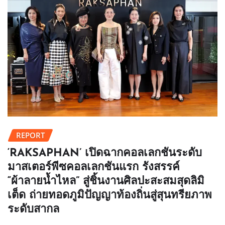
REPORT
‘RAKSAPHAN’ เปิดฉากคอลเลกชันระดับ
มาสเตอร์พีซคอลเลกชันแรก รังสรรค์
“ผ้าลายน้ำไหล” สู่ชิ้นงานศิลปะสะสมสุดลิมิ
เต็ด ถ่ายทอดภูมิปัญญาท้องถิ่นสู่สุนทรียภาพ
ระดับสากล