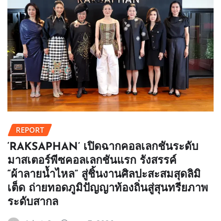
REPORT
‘RAKSAPHAN’ เปิดฉากคอลเลกชันระดับ
มาสเตอร์พีซคอลเลกชันแรก รังสรรค์
“ผ้าลายน้ำไหล” สู่ชิ้นงานศิลปะสะสมสุดลิมิ
เต็ด ถ่ายทอดภูมิปัญญาท้องถิ่นสู่สุนทรียภาพ
ระดับสากล