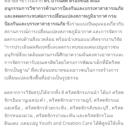
หลายสาขา เริ่มจาก
ดร.ปาริฉัตต์ ครองขันธ์ คณะ
อนุกรรมการวิชาการด้านการป้องกันและบรรเทาสาธารณภัย
และลดผลกระทบต่อการเปลี่ยนแปลงสภาพภูมิอากาศ กรม
ป้องกันและบรรเทาสาธารณภัย
ซึ่งร่วมแบ่งปันมุมมองเกี่ยวกับ
สถานการณ์การเปลี่ยนแปลงสภาพภูมิอากาศ และการจัดการ
ผลกระทบด้านสิ่งแวดล้อม พร้อมนำเสนอแนวคิดจากงานวิจัย
“การประเมินผลสัมฤทธิ์และผลกระทบของแคมเปญเยาวชน
อนุรักษ์สิ่งแวดล้อมผ่านกรณีศึกษาความมั่นคงทางอาหารและ
การจัดการคาร์บอนเครดิตโดยโครงการพัฒนาเด็กที่มีคริสต
จักรเป็นฐาน” ที่สะท้อนบทบาทของเยาวชนในการสร้างการ
เปลี่ยนแปลงเชิงพื้นที่อย่างเป็นรูปธรรม
ผลจากการวิจัยสรุปได้จากทั้ง 8 คริสตจักรแกนนำ ได้แก่ คริสต
จักรอิมมานูเอลปะคำ , คริสตจักรเยาวราษฎร์, คริสตจักรแม่
แฮเหนือ , คริสตจักรห้วยกระทิง , คริสตจักรสังขละบุรี , คริสต
จักรหนองม่วน , คริสตจักรปางมะหัน และคริสตจักรโนน
ดินแดง แคมเปญ Youth and Creation Care ได้พิสูจน์ให้เห็น