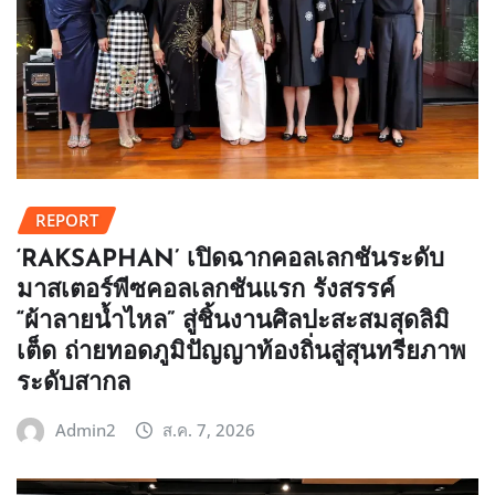
REPORT
‘RAKSAPHAN’ เปิดฉากคอลเลกชันระดับ
มาสเตอร์พีซคอลเลกชันแรก รังสรรค์
“ผ้าลายน้ำไหล” สู่ชิ้นงานศิลปะสะสมสุดลิมิ
เต็ด ถ่ายทอดภูมิปัญญาท้องถิ่นสู่สุนทรียภาพ
ระดับสากล
Admin2
ส.ค. 7, 2026