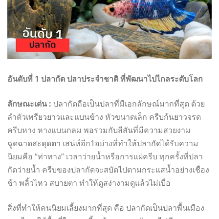
อันดับที่ 1 ปลากัด ปลาประจำชาติ ที่พัฒนาไปไกลระดับโลก
ลักษณะเด่น :
ปลากัดถือเป็นปลาที่มีเอกลักษณ์มากที่สุด ด้วย
ลำตัวเพรียวยาวและแบนข้าง หัวขนาดเล็ก ครีบก้นยาวจรด
ครีบหาง หางแบนกลม พอรวมกับสีสันที่มีความสวยงาม
ฉูดฉาดสะดุดตา เสน่ห์อีก1อย่างที่ทำให้ปลากัดได้รับความ
นิยมคือ “ท่าทาง” เวลาว่ายน้ำหรือการแผ่ครีบ ทุกครั้งที่ปลา
กัดว่ายน้ำ ครีบของปลากัดจะสบัดไปตามกระแสน้ำอย่างเชื่อง
ช้า พลิ้วไหว สบายตา ทำให้ดูสง่างามดูแล้วไม่เบื่อ
สิ่งที่ทำให้คนนิยมเลี้ยงมากที่สุด คือ ปลากัดเป็นปลาพื้นเมือง