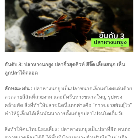
อันดับ 3: ปลาหางนกยูง ปลาจิ๋วสุดคิวท์ สีจี๊ด เลี้ยงสนุก เห็น
ลูกปลาได้ตลอด
ลักษณะเด่น :
ปลาหางนกยูงเป็นปลาขนาดเล็กแต่โดดเด่นด้วย
ลวดลายสีสันที่สวยงาม และมีครีบหางขนาดใหญ่ รูปทรง
คล้ายพัด สิ่งที่ทำให้ปลาชนิดนี้แตกต่างคือ “การขยายพันธุ์ไว”
ทำให้ผู้เลี้ยงได้เห็นพัฒนาการตั้งแต่ลูกปลาไปจนโตเต็มวัย
สิ่งทำให้คนไทยนิยมเลี้ยง : ปลาหางนกยูงเป็นปลาที่อึด ทนต่อ
สภาพแวดล้อมได้ดี ใช้พื้นที่น้อย เหมาะสำหรับมือใหม่ หรือ