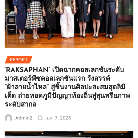
REPORT
‘RAKSAPHAN’ เปิดฉากคอลเลกชันระดับ
มาสเตอร์พีซคอลเลกชันแรก รังสรรค์
“ผ้าลายน้ำไหล” สู่ชิ้นงานศิลปะสะสมสุดลิมิ
เต็ด ถ่ายทอดภูมิปัญญาท้องถิ่นสู่สุนทรียภาพ
ระดับสากล
Admin2
ส.ค. 7, 2026