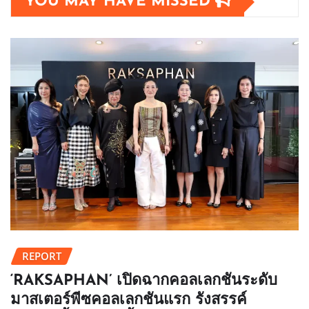
YOU MAY HAVE MISSED
REPORT
‘RAKSAPHAN’ เปิดฉากคอลเลกชันระดับ
มาสเตอร์พีซคอลเลกชันแรก รังสรรค์