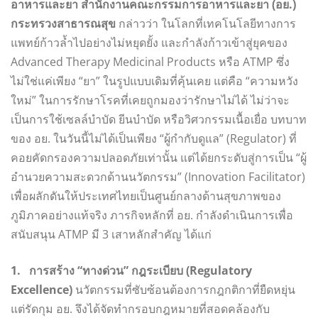
อาหารและยา สำนักงานคณะกรรมการอาหารและยา (อย.)
กระทรวงสาธารณสุข
กล่าวว่า ในโลกที่เทคโนโลยีทางการ
แพทย์ก้าวล้ำไปอย่างไม่หยุดยั้ง และกำลังก้าวเข้าสู่ยุคของ
Advanced Therapy Medicinal Products หรือ ATMP ซึ่ง
ไม่ใช่แค่เพียง “ยา” ในรูปแบบเดิมที่คุ้นเคย แต่คือ “ความหวัง
ใหม่” ในการรักษาโรคที่เคยถูกมองว่ารักษาไม่ได้ ไม่ว่าจะ
เป็นการใช้เซลล์บำบัด ยีนบำบัด หรือวิศวกรรมเนื้อเยื่อ บทบาท
ของ อย. ในวันนี้ไม่ได้เป็นเพียง “ผู้กำกับดูแล” (Regulator) ที่
คอยคัดกรองความปลอดภัยเท่านั้น แต่ได้ยกระดับสู่การเป็น “ผู้
อำนวยความสะดวกด้านนวัตกรรม” (Innovation Facilitator)
เพื่อผลักดันให้ประเทศไทยเป็นศูนย์กลางด้านสุขภาพของ
ภูมิภาคอย่างแท้จริง ภารกิจหลักที่ อย. กำลังดำเนินการเพื่อ
สนับสนุน ATMP มี 3 เสาหลักสำคัญ ได้แก่
1. การสร้าง “ทางด่วน” กฎระเบียบ (Regulatory
Excellence)
นวัตกรรมที่ซับซ้อนต้องการกฎกติกาที่ยืดหยุ่น
แต่รัดกุม อย. จึงได้จัดทำกรอบกฎหมายที่สอดคล้องกับ