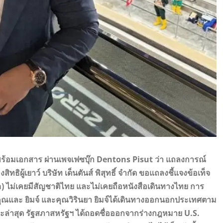
ควม พร้อมเอกสาร ผ่านเพจเฟซบุ๊ก Dentons Pisut ว่า แถลงการณ์
ธิผู้เยาว์ บริษัท เด็นตันส์ พิสุทธิ์ จำกัด ขอแถลงชี้แจงข้อเท็จ
 ไม่เคยมีสัญชาติไทย และไม่เคยถือหนังสือเดินทางไทย การ
 คุณและ ยิมจ์ และคุณวิรินยา ยิมจ์ได้เดินทางออกนอกประเทศตาม
ละล่าสุด รัฐสภาสหรัฐฯ ได้ถอดชื่อออกจากร่างกฎหมาย U.S.