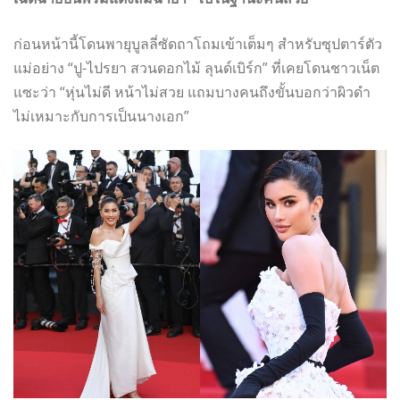
ก่อนหน้านี้โดนพายุบูลลี่ซัดถาโถมเข้าเต็มๆ สำหรับซุปตาร์ตัว
แม่อย่าง “ปู-ไปรยา สวนดอกไม้ ลุนด์เบิร์ก” ที่เคยโดนชาวเน็ต
แซะว่า “หุ่นไม่ดี หน้าไม่สวย แถมบางคนถึงขั้นบอกว่าผิวดำ
ไม่เหมาะกับการเป็นนางเอก”