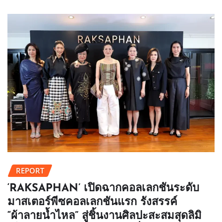
REPORT
‘RAKSAPHAN’ เปิดฉากคอลเลกชันระดับ
มาสเตอร์พีซคอลเลกชันแรก รังสรรค์
“ผ้าลายน้ำไหล” สู่ชิ้นงานศิลปะสะสมสุดลิมิ