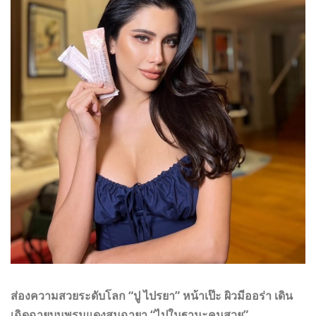
ส่องความสวยระดับโลก “ปู ไปรยา” หน้าเป๊ะ ผิวมีออร่า เดิน
เฉิดฉายบนพรมแดงสมฉายา “ไปในฐานะคนสวย”