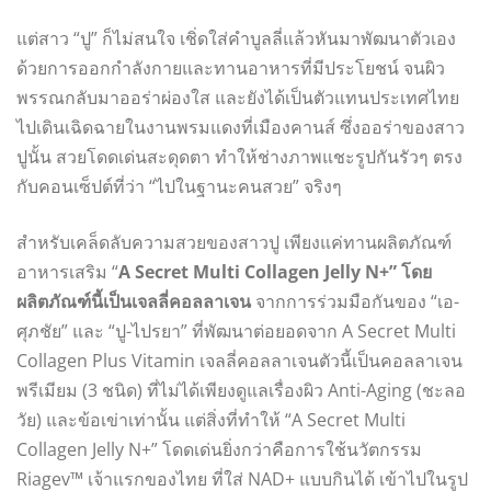
แต่สาว “ปู” ก็ไม่สนใจ เชิ่ดใส่คำบูลลี่แล้วหันมาพัฒนาตัวเอง
ด้วยการออกกำลังกายและทานอาหารที่มีประโยชน์ จนผิว
พรรณกลับมาออร่าผ่องใส และยังได้เป็นตัวแทนประเทศไทย
ไปเดินเฉิดฉายในงานพรมแดงที่เมืองคานส์ ซึ่งออร่าของสาว
ปูนั้น สวยโดดเด่นสะดุดตา ทำให้ช่างภาพแชะรูปกันรัวๆ ตรง
กับคอนเซ็ปต์ที่ว่า “ไปในฐานะคนสวย” จริงๆ
สำหรับเคล็ดลับความสวยของสาวปู เพียงแค่ทานผลิตภัณฑ์
อาหารเสริม “
A Secret Multi Collagen Jelly N+” โดย
ผลิตภัณฑ์นี้เป็นเจลลี่คอลลาเจน
จากการร่วมมือกันของ “เอ-
ศุภชัย” และ “ปู-ไปรยา” ที่พัฒนาต่อยอดจาก A Secret Multi
Collagen Plus Vitamin เจลลี่คอลลาเจนตัวนี้เป็นคอลลาเจน
พรีเมียม (3 ชนิด) ที่ไม่ได้เพียงดูแลเรื่องผิว Anti-Aging (ชะลอ
วัย) และข้อเข่าเท่านั้น แต่สิ่งที่ทำให้ “A Secret Multi
Collagen Jelly N+” โดดเด่นยิ่งกว่าคือการใช้นวัตกรรม
Riagev™ เจ้าแรกของไทย ที่ใส่ NAD+ แบบกินได้ เข้าไปในรูป