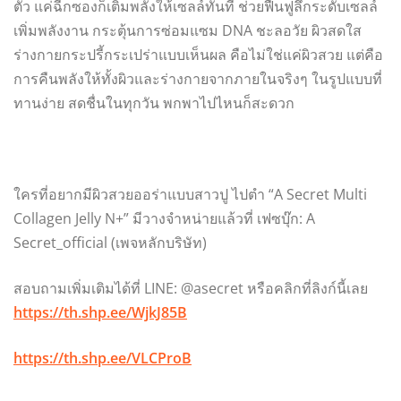
ตัว แค่ฉีกซองก็เติมพลังให้เซลล์ทันที ช่วยฟื้นฟูลึกระดับเซลล์
เพิ่มพลังงาน กระตุ้นการซ่อมแซม DNA ชะลอวัย ผิวสดใส
ร่างกายกระปรี้กระเปร่าแบบเห็นผล คือไม่ใช่แค่ผิวสวย แต่คือ
การคืนพลังให้ทั้งผิวและร่างกายจากภายในจริงๆ ในรูปแบบที่
ทานง่าย สดชื่นในทุกวัน พกพาไปไหนก็สะดวก
ใครที่อยากมีผิวสวยออร่าแบบสาวปู ไปตำ “A Secret Multi
Collagen Jelly N+” มีวางจำหน่ายแล้วที่ เฟซบุ๊ก: A
Secret_official (เพจหลักบริษัท)
สอบถามเพิ่มเติมได้ที่ LINE: @asecret หรือคลิกที่ลิงก์นี้เลย
https://th.shp.ee/WjkJ85B
https://th.shp.ee/VLCProB