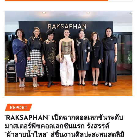
REPORT
‘RAKSAPHAN’ เปิดฉากคอลเลกชันระดับ
มาสเตอร์พีซคอลเลกชันแรก รังสรรค์
“ผ้าลายน้ำไหล” สู่ชิ้นงานศิลปะสะสมสุดลิมิ