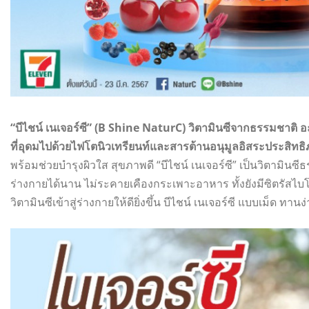
“บีไชน์ เนเจอร์ซี” (B Shine NaturC) วิตามินซีจากธรรมชาติ 
ที่อุดมไปด้วยไฟโตนิวเทรียนท์และสารต้านอนุมูลอิสระประสิทธิ
พร้อมช่วยบำรุงผิวใส สุขภาพดี “บีไชน์ เนเจอร์ซี” เป็นวิตามินซ
ร่างกายได้นาน ไม่ระคายเคืองกระเพาะอาหาร ทั้งยังมีซิตรัสไบ
วิตามินซีเข้าสู่ร่างกายให้ดียิ่งขึ้น บีไชน์ เนเจอร์ซี แบบเม็ด ทาน