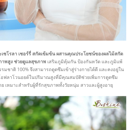
อะเซโรลา เชอร์รี่ สกัดเข้มข้น ผสานคุณประโยชน์ของผลไม้สกัด
ภาพสูง ช่วยดูแลสุขภาพ
เสริมภูมิคุ้มกัน ป้องกันหวัด และภูมิแพ้
ีธรรมชาติ 100% จึงสามารถดูดซึมเข้าสู่ร่างกายได้ดี และคงอยู่ใน
โอฟลาโวนอยด์ในปริมาณสูงที่มีคุณสมบัติช่วยเพิ่มการดูดซึม
ง่าย เหมาะสำหรับผู้ที่รักสุขภาพทั้งวัยหนุ่ม สาวและผู้สูงอายุ