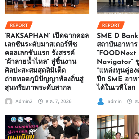
REPORT
REPORT
SME D Bank 
‘RAKSAPHAN’ เปิดฉากคอล
สถาบันอาหาร 
เลกชันระดับมาสเตอร์พีซ
“FOODNext
คอลเลกชันแรก รังสรรค์
Navigator” ช
“ผ้าลายน้ำไหล” สู่ชิ้นงาน
“แหล่งทุนคู่องค
ศิลปะสะสมสุดลิมิเต็ด
ปีก SME อาห
ถ่ายทอดภูมิปัญญาท้องถิ่นสู่
ได้ในเวทีโลก
สุนทรียภาพระดับสากล
admin
ส
Admin2
ส.ค. 7, 2026