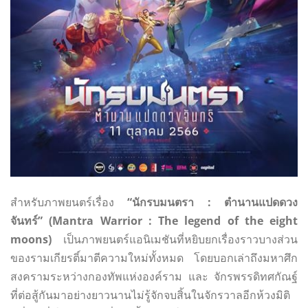
​สำหรับภาพยนตร์เรื่อง
“นักรบมนตรา : ตำนานแปดดวง
จันทร์” (Mantra Warrior : The legend of the eight
moons)
เป็นภาพยนตร์แอนิเมชันที่หยิบยกเรื่องราวบางส่วน
ของรามเกียรติ์มาตีความใหม่ทั้งหมด โดยบอกเล่าถึงมหาศึก
สงครามระหว่างกองทัพแห่งองค์ราม และ จักรพรรดิทศกัณฐ์
ที่ต่อสู้กันมาอย่างยาวนานไม่รู้จักจบสิ้นในจักรวาลอีกห้วงมิติ