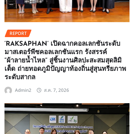
REPORT
‘RAKSAPHAN’ เปิดฉากคอลเลกชันระดับ
มาสเตอร์พีซคอลเลกชันแรก รังสรรค์
“ผ้าลายน้ำไหล” สู่ชิ้นงานศิลปะสะสมสุดลิมิ
เต็ด ถ่ายทอดภูมิปัญญาท้องถิ่นสู่สุนทรียภาพ
ระดับสากล
Admin2
ส.ค. 7, 2026