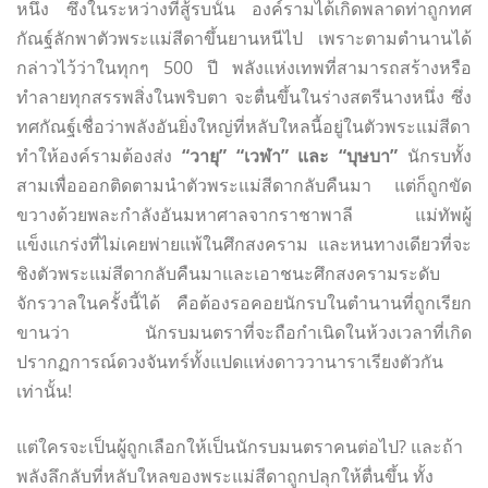
หนึ่ง ซึ่งในระหว่างที่สู้รบนั้น องค์รามได้เกิดพลาดท่าถูกทศ
กัณฐ์ลักพาตัวพระแม่สีดาขึ้นยานหนีไป เพราะตามตำนานได้
กล่าวไว้ว่าในทุกๆ 500 ปี พลังแห่งเทพที่สามารถสร้างหรือ
ทำลายทุกสรรพสิ่งในพริบตา จะตื่นขึ้นในร่างสตรีนางหนึ่ง ซึ่ง
ทศกัณฐ์เชื่อว่าพลังอันยิ่งใหญ่ที่หลับใหลนี้อยู่ในตัวพระแม่สีดา
ทำให้องค์รามต้องส่ง
“วายุ” “เวฬา” และ “บุษบา”
นักรบทั้ง
สามเพื่อออกติดตามนำตัวพระแม่สีดากลับคืนมา แต่ก็ถูกขัด
ขวางด้วยพละกำลังอันมหาศาลจากราชาพาลี แม่ทัพผู้
แข็งแกร่งที่ไม่เคยพ่ายแพ้ในศึกสงคราม และหนทางเดียวที่จะ
ชิงตัวพระแม่สีดากลับคืนมาและเอาชนะศึกสงครามระดับ
จักรวาลในครั้งนี้ได้ คือต้องรอคอยนักรบในตำนานที่ถูกเรียก
ขานว่า นักรบมนตราที่จะถือกำเนิดในห้วงเวลาที่เกิด
ปรากฏการณ์ดวงจันทร์ทั้งแปดแห่งดาววานาราเรียงตัวกัน
เท่านั้น!
​แต่ใครจะเป็นผู้ถูกเลือกให้เป็นนักรบมนตราคนต่อไป? และถ้า
พลังลึกลับที่หลับใหลของพระแม่สีดาถูกปลุกให้ตื่นขึ้น ทั้ง