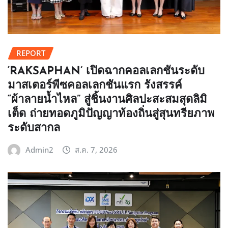
REPORT
‘RAKSAPHAN’ เปิดฉากคอลเลกชันระดับ
มาสเตอร์พีซคอลเลกชันแรก รังสรรค์
“ผ้าลายน้ำไหล” สู่ชิ้นงานศิลปะสะสมสุดลิมิ
เต็ด ถ่ายทอดภูมิปัญญาท้องถิ่นสู่สุนทรียภาพ
ระดับสากล
Admin2
ส.ค. 7, 2026