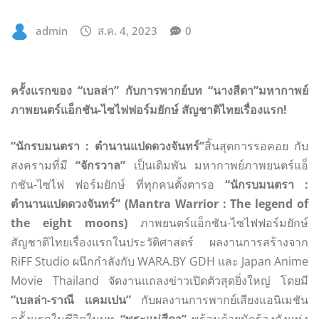
admin
ส.ค. 4, 2023
0
ครั้งแรกของ “เบลล่า” กับการพากย์บท “นางสีดา”
มหากาพย์
ภาพยนตร์แอ็กชัน-ไซไฟฟอร์มยักษ์ สัญชาติไทยเรื่องแรก!
“นักรบมนตรา : ตำนานแปดดวงจันทร์”
สิ้นสุดการรอคอย กับ
สงครามที่มี
“จักรวาล”
เป็นเดิมพัน มหากาพย์ภาพยนตร์แอ็
กชัน-ไซไฟ ฟอร์มยักษ์
ที่ทุกคนตั้งตารอ
“นักรบมนตรา :
ตำนานแปดดวงจันทร์” (Mantra Warrior : The legend of
the eight moons)
ภาพยนตร์แอ็กชัน-ไซไฟฟอร์มยักษ์
สัญชาติไทยเรื่องแรกในประวัติศาสตร์ ผลงานการสร้างจาก
RiFF Studio
ผนึกกำลังกับ WARA.BY GDH และ Japan Anime
Movie Thailand จัดงานแถลงข่าวเปิดตัวสุดยิ่งใหญ่ โดยมี
“เบลล่า-ราณี แคมเปน”
กับผลงานการพากย์เสียงแอนิเมชัน
ครั้งแรกในชีวิตในบท
“พระแม่สีดา”
พร้อมด้วยนักร้องดังแห่ง