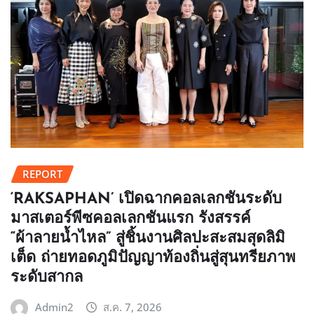
REPORT
‘RAKSAPHAN’ เปิดฉากคอลเลกชันระดับ
มาสเตอร์พีซคอลเลกชันแรก รังสรรค์
“ผ้าลายน้ำไหล” สู่ชิ้นงานศิลปะสะสมสุดลิมิ
เต็ด ถ่ายทอดภูมิปัญญาท้องถิ่นสู่สุนทรียภาพ
ระดับสากล
Admin2
ส.ค. 7, 2026