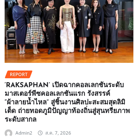
REPORT
‘RAKSAPHAN’ เปิดฉากคอลเลกชันระดับ
มาสเตอร์พีซคอลเลกชันแรก รังสรรค์
“ผ้าลายน้ำไหล” สู่ชิ้นงานศิลปะสะสมสุดลิมิ
เต็ด ถ่ายทอดภูมิปัญญาท้องถิ่นสู่สุนทรียภาพ
ระดับสากล
Admin2
ส.ค. 7, 2026