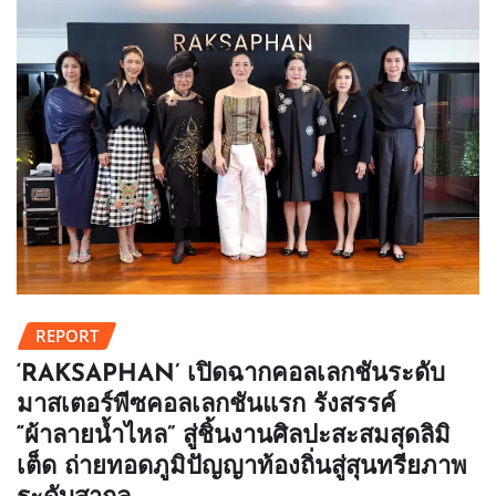
REPORT
‘RAKSAPHAN’ เปิดฉากคอลเลกชันระดับ
มาสเตอร์พีซคอลเลกชันแรก รังสรรค์
“ผ้าลายน้ำไหล” สู่ชิ้นงานศิลปะสะสมสุดลิมิ
เต็ด ถ่ายทอดภูมิปัญญาท้องถิ่นสู่สุนทรียภาพ