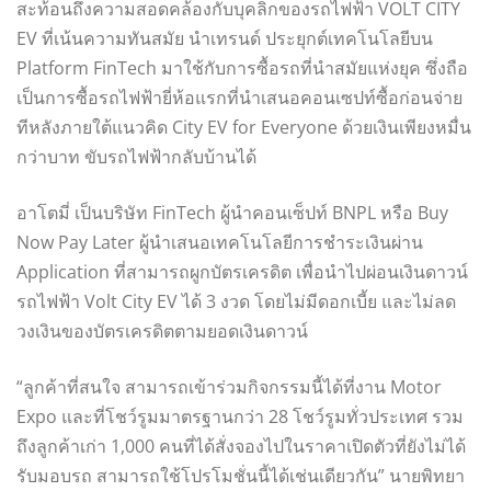
สะท้อนถึงความสอดคล้องกับบุคลิกของรถไฟฟ้า VOLT CITY
EV ที่เน้นความทันสมัย นำเทรนด์ ประยุกต์เทคโนโลยีบน
Platform FinTech มาใช้กับการซื้อรถที่นำสมัยแห่งยุค ซึ่งถือ
เป็นการซื้อรถไฟฟ้ายี่ห้อแรกที่นำเสนอคอนเซปท์ซื้อก่อนจ่าย
ทีหลังภายใต้แนวคิด City EV for Everyone ด้วยเงินเพียงหมื่น
กว่าบาท ขับรถไฟฟ้ากลับบ้านได้
อาโตมี่ เป็นบริษัท FinTech ผู้นำคอนเซ็ปท์ BNPL หรือ Buy
Now Pay Later ผู้นำเสนอเทคโนโลยีการชำระเงินผ่าน
Application ที่สามารถผูกบัตรเครดิต เพื่อนำไปผ่อนเงินดาวน์
รถไฟฟ้า Volt City EV ได้ 3 งวด โดยไม่มีดอกเบี้ย และไม่ลด
วงเงินของบัตรเครดิตตามยอดเงินดาวน์
“ลูกค้าที่สนใจ สามารถเข้าร่วมกิจกรรมนี้ได้ที่งาน Motor
Expo และที่โชว์รูมมาตรฐานกว่า 28 โชว์รูมทั่วประเทศ รวม
ถึงลูกค้าเก่า 1,000 คนที่ได้สั่งจองไปในราคาเปิดตัวที่ยังไม่ได้
รับมอบรถ สามารถใช้โปรโมชั่นนี้ได้เช่นเดียวกัน” นายพิทยา