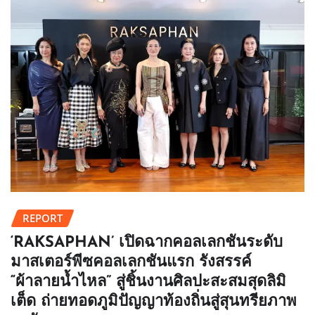
REPORT
‘RAKSAPHAN’ เปิดฉากคอลเลกชันระดับ
มาสเตอร์พีซคอลเลกชันแรก รังสรรค์
“ผ้าลายน้ำไหล” สู่ชิ้นงานศิลปะสะสมสุดลิมิ
เต็ด ถ่ายทอดภูมิปัญญาท้องถิ่นสู่สุนทรียภาพ