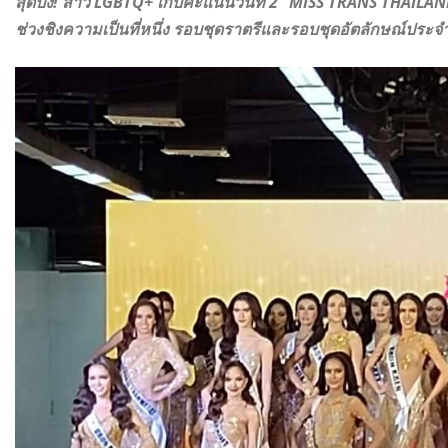
สุดปัง! สาว LGBTQ+ เก็บคะแนนวันที่ 2 “MISS TRANS THAILA
ช่วงชิงความเป็นที่หนึ่ง รอบชุดราตรีและรอบชุดอัตลักษณ์ประจำ