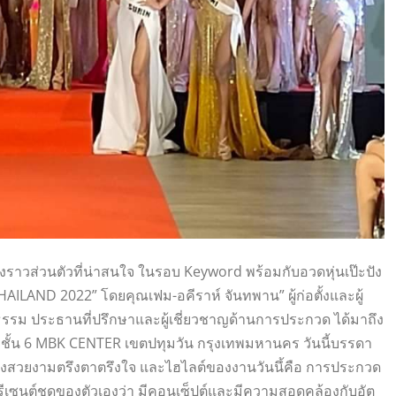
งราวส่วนตัวที่น่าสนใจ ในรอบ Keyword พร้อมกับอวดหุ่นเป๊ะปัง
LAND 2022” โดยคุณเฟม-อคีราห์ จันทพาน” ผู้ก่อตั้งและผู้
ธรรม ประธานที่ปรึกษาและผู้เชี่ยวชาญด้านการประกวด ได้มาถึง
ณ ชั้น 6 MBK CENTER เขตปทุมวัน กรุงเทพมหานคร วันนี้บรรดา
างสวยงามตรึงตาตรึงใจ และไฮไลต์ของงานวันนึ้คือ การประกวด
ีเซนต์ชุดของตัวเองว่า มีคอนเซ็ปต์และมีความสอดคล้องกับอัต