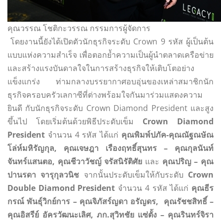
คุณวรรณ โชติกะวรรณ กรรมการผู้จัดการ
โดยงานนี้ยังได้เปิดตัวนักธุรกิจระดับ Crown 9 รหัส ผู้เป็นต้น
แบบแห่งความสำเร็จ เพื่อตอกย้ำความเป็นผู้นำตลาดเครือข่าย
และสร้างแรงบันดาลใจในการสร้างธุรกิจให้เติบโตอย่าง
แข็งแกร่ง ท่ามกลางบรรยากาศอบอุ่นของเหล่าสมาชิกนัก
ธุรกิจครอบครัวเลกาซีที่ต่างพร้อมใจกันมาร่วมแสดงความ
ยินดี กับนักธุรกิจระดับ Crown Diamond President และสูง
ขึ้นไป โดยเริ่มต้นด้วยพิธีประดับเข็ม
Crown Diamond
President
จำนวน 4 รหัส ได้แก่
คุณพิมพ์ปภัค-คุณณัฐณษัณ
โล่ห์มหิรัญกุล, คุณเจษฎา เรืองฤทธิ์สุนทร – คุณกุลนันท์
จันทร์แสนตอ,
คุณชีวาวัชญ์ จรัสนิรัติศัย
และ
คุณปริญ – คุณ
ปานรดา จารุกุลวนิช
จากนั้นประดับเข็มให้กับระดับ
Crown
Double Diamond President
จำนวน 4 รหัส ได้แก่
คุณธีร
กรณ์ พันธุ์วิกย์การ – คุณจิภัสร์ญดา อรัญดร,
คุณรัชชสิทธิ์ –
คุณอิสรีย์ อัครวัฒนะเลิศ, ภก.สุวิทชัย แซ่ตั้ง – คุณรินทร์จิรา