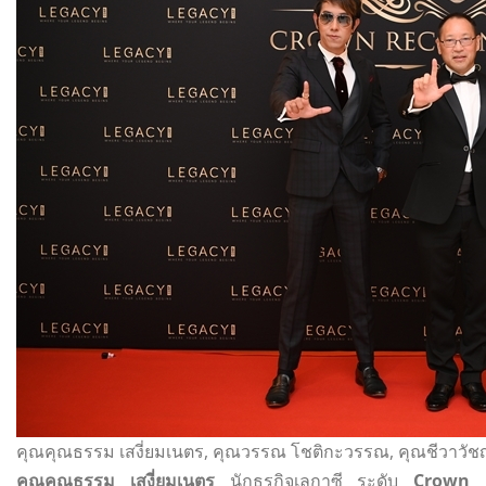
คุณคุณธรรม เสงี่ยมเนตร, คุณวรรณ โชติกะวรรณ, คุณชีวาวัชญ์ จ
คุณคุณธรรม เสงี่ยมเนตร
นักธุรกิจเลกาซี ระดับ
Crown