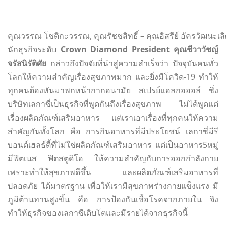
คุณวรรณ โชติกะวรรณ, คุณรัชชสิทธิ์ – คุณอิสรีย์ อัครวัฒนะเล
นักธุรกิจระดับ
Crown Diamond President
คุณชีวาวัชญ์
จรัสนิรัติศัย
กล่าวถึงปัจจัยที่นำสู่ความสำเร็จว่า ปัจจุบันคนทั่ว
โลกให้ความสำคัญเรื่องสุขภาพมาก และยิ่งมีโควิด-19 ทำให้
ทุกคนต้องหันมาพกหน้ากากอนามัย สเปรย์แอลกอฮอล์ ซึ่ง
บริษัทเลกาซี่เป็นธุรกิจที่พูดกันถึงเรื่องสุขภาพ ไม่ได้พูดแต่
เรื่องผลิตภัณฑ์เสริมอาหาร แต่เราเอาเรื่องที่ทุกคนให้ความ
สำคัญกันทั้งโลก คือ การกินอาหารที่มีประโยชน์ เลกาซี่มีรี
บอนด์เฮลธ์ตี้ที่ไม่ใช่ผลิตภัณฑ์เสริมอาหาร แต่เป็นอาหาร5หมู่
มีฟิตเนส ฟิตสตูดิโอ ให้ความสำคัญกับการออกกำลังกาย
เพราะทำให้สุขภาพดีขึ้น และผลิตภัณฑ์เสริมอาหารที่
ปลอดภัย ได้มาตรฐาน เพื่อให้เรามีสุขภาพร่างกายแข็งแรง มี
ภูมิต้านทานสูงขึ้น คือ การป้องกันเชื้อโรคจากภายใน จึง
ทำให้ธุรกิจของเลกาซีเติบโตและมีรายได้จากธุรกิจนี้