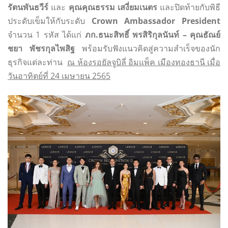
รัตนพันธวีร์
และ
คุณคุณธรรม เสงี่ยมเนตร
และปิดท้ายกับพิธี
ประดับเข็มให้กับระดับ
Crown Ambassador President
จำนวน 1 รหัส ได้แก่
ภก
.ธนะสิทธิ์ พรสิริกุลนันท์ –
คุณธัณย์
ชยา พัชรกุลไพสิฐ
พร้อมรับฟังแนวคิดสู่ความสำเร็จของนัก
ธุรกิจแต่ละท่าน
ณ ห้องรอยัลจูบิลี่ อิมแพ็ค เมืองทองธานี เมื่อ
วันอาทิตย์ที่ 24 เมษายน 2565