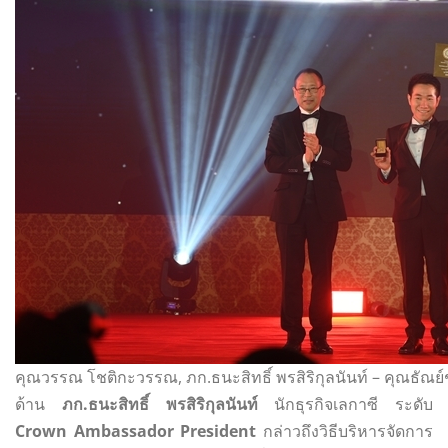
คุณวรรณ โชติกะวรรณ, ภก.ธนะสิทธิ์ พรสิริกุลนันท์ – คุณธัณย์
ด้าน
ภก
.ธนะสิทธิ์ พรสิริกุลนันท์
นักธุรกิจเลกาซี ระดับ
Crown Ambassador President
กล่าวถึงวิธีบริหารจัดการ