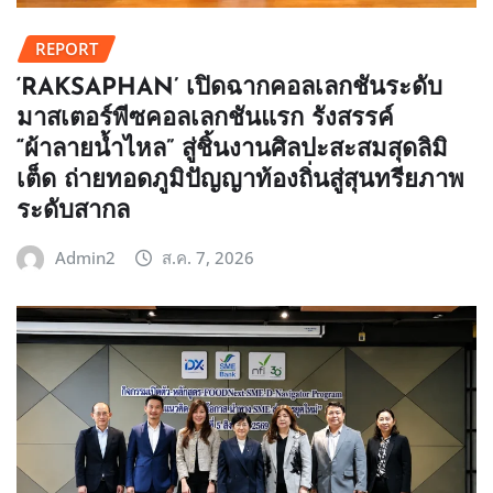
REPORT
‘RAKSAPHAN’ เปิดฉากคอลเลกชันระดับ
มาสเตอร์พีซคอลเลกชันแรก รังสรรค์
“ผ้าลายน้ำไหล” สู่ชิ้นงานศิลปะสะสมสุดลิมิ
เต็ด ถ่ายทอดภูมิปัญญาท้องถิ่นสู่สุนทรียภาพ
ระดับสากล
Admin2
ส.ค. 7, 2026