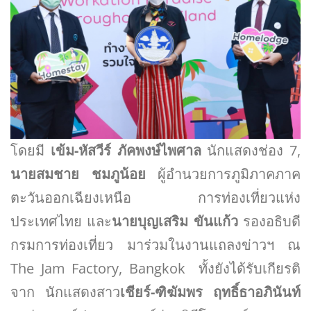
โดยมี
เข้ม-หัสวีร์ ภัคพงษ์ไพศาล
นักแสดงช่อง 7,
นายสมชาย ชมภูน้อย
ผู้อำนวยการภูมิภาคภาค
ตะวันออกเฉียงเหนือ การท่องเที่ยวแห่ง
ประเทศไทย และ
นายบุญเสริม ขันแก้ว
รองอธิบดี
กรมการท่องเที่ยว มาร่วมในงานแถลงข่าวฯ ณ
The Jam Factory, Bangkok ทั้งยังได้รับเกียรติ
จาก นักแสดงสาว
เชียร์-ฑิฆัมพร ฤทธิ์ธาอภินันท์