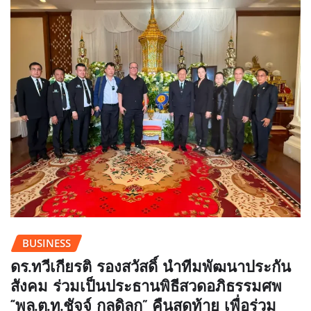
BUSINESS
ดร.ทวีเกียรติ รองสวัสดิ์ นำทีมพัฒนาประกัน
สังคม ร่วมเป็นประธานพิธีสวดอภิธรรมศพ
“พล.ต.ท.ชัจจ์ กุลดิลก” คืนสุดท้าย เพื่อร่วม