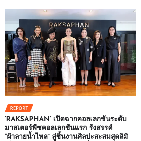
REPORT
‘RAKSAPHAN’ เปิดฉากคอลเลกชันระดับ
มาสเตอร์พีซคอลเลกชันแรก รังสรรค์
“ผ้าลายน้ำไหล” สู่ชิ้นงานศิลปะสะสมสุดลิมิ