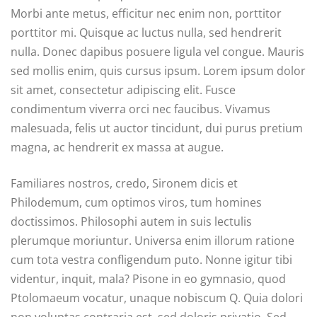
Morbi ante metus, efficitur nec enim non, porttitor
porttitor mi. Quisque ac luctus nulla, sed hendrerit
nulla. Donec dapibus posuere ligula vel congue. Mauris
sed mollis enim, quis cursus ipsum. Lorem ipsum dolor
sit amet, consectetur adipiscing elit. Fusce
condimentum viverra orci nec faucibus. Vivamus
malesuada, felis ut auctor tincidunt, dui purus pretium
magna, ac hendrerit ex massa at augue.
Familiares nostros, credo, Sironem dicis et
Philodemum, cum optimos viros, tum homines
doctissimos. Philosophi autem in suis lectulis
plerumque moriuntur. Universa enim illorum ratione
cum tota vestra confligendum puto. Nonne igitur tibi
videntur, inquit, mala? Pisone in eo gymnasio, quod
Ptolomaeum vocatur, unaque nobiscum Q. Quia dolori
non voluptas contraria est, sed doloris privatio. Sed