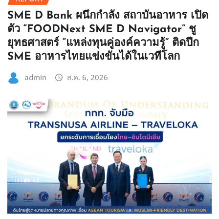
SME D Bank ผนึกกำลัง สถาบันอาหาร เปิด
ตัว “FOODNext SME D Navigator” ชู
ยุทธศาสตร์ “แหล่งทุนคู่องค์ความรู้” ติดปีก
SME อาหารไทยแข่งขันได้ในเวทีโลก
admin
ส.ค. 6, 2026