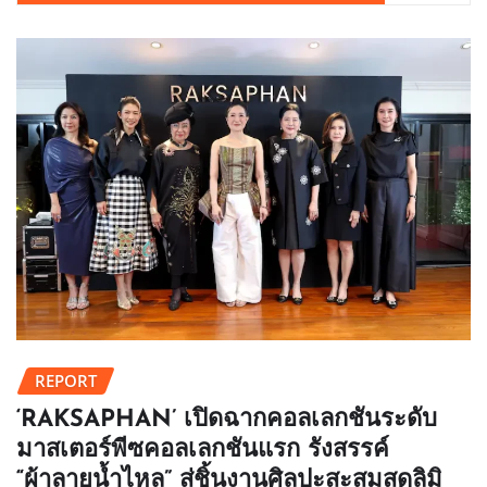
REPORT
‘RAKSAPHAN’ เปิดฉากคอลเลกชันระดับ
มาสเตอร์พีซคอลเลกชันแรก รังสรรค์
“ผ้าลายน้ำไหล” สู่ชิ้นงานศิลปะสะสมสุดลิมิ