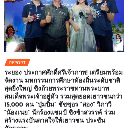
REPORT
ระยอง ประกาศศักดิ์ศรีเจ้าภาพ! เตรียมพร้อม
จัดงาน มหกรรมการศึกษาท้องถิ่นระดับชาติ
สุดยิ่งใหญ่ ชิงถ้วยพระราชทานพระบาท
สมเด็จพระเจ้าอยู่หัว รวมสุดยอดเยาวชนกว่า
15,000 คน “บุ๋มบิ๋ม” ชัชชุอร “สอง” วิภาวี
“น้องเนย“ นักร้องแชมป์ ชิงช้าสวรรค์ ร่วม
สร้างแรงบันดาลใจให้เยาวชน ประชัน