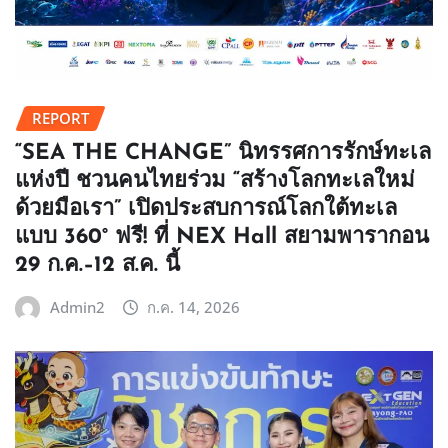
REPORT
“SEA THE CHANGE” นิทรรศการรักษ์ทะเล
แห่งปี ชวนคนไทยร่วม “สร้างโลกทะเลใหม่
ด้วยมือเรา” เปิดประสบการณ์โลกใต้ทะเล
แบบ 360° ฟรี! ที่ NEX Hall สยามพารากอน
29 ก.ค.–12 ส.ค. นี้
Admin2
ก.ค. 14, 2026