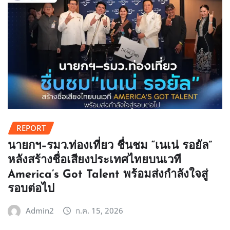
REPORT
นายกฯ–รมว.ท่องเที่ยว ชื่นชม “เนเน่ รอยัล”
หลังสร้างชื่อเสียงประเทศไทยบนเวที
America’s Got Talent พร้อมส่งกำลังใจสู่
รอบต่อไป
Admin2
ก.ค. 15, 2026