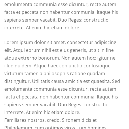
emolumenta communia esse dicuntur, recte autem
facta et peccata non habentur communia. Itaque his
sapiens semper vacabit. Duo Reges: constructio
interrete. At enim hic etiam dolore.
Lorem ipsum dolor sit amet, consectetur adipiscing
elit. Atqui eorum nihil est eius generis, ut sit in fine
atque extrerno bonorum. Non autem hoc: igitur ne
illud quidem. Atque haec coniunctio confusioque
virtutum tamen a philosophis ratione quadam
distinguitur. Utilitatis causa amicitia est quaesita. Sed
emolumenta communia esse dicuntur, recte autem
facta et peccata non habentur communia. Itaque his
sapiens semper vacabit. Duo Reges: constructio
interrete. At enim hic etiam dolore.
Familiares nostros, credo, Sironem dicis et
Philodemum, cum optimos viros, tum homines