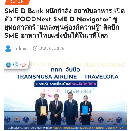
REPORT
SME D Bank ผนึกกำลัง สถาบันอาหาร เปิด
ตัว “FOODNext SME D Navigator” ชู
ยุทธศาสตร์ “แหล่งทุนคู่องค์ความรู้” ติดปีก
SME อาหารไทยแข่งขันได้ในเวทีโลก
admin
ส.ค. 6, 2026